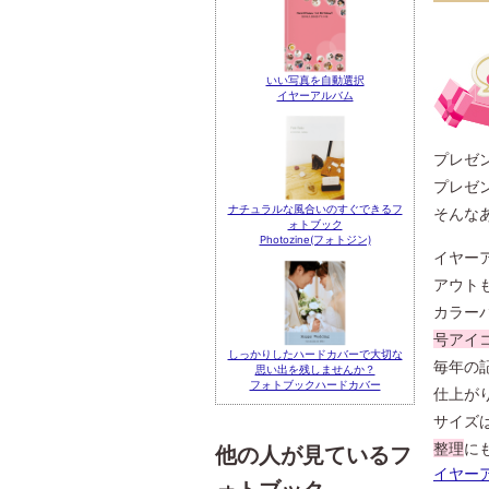
いい写真を自動選択
イヤーアルバム
プレゼ
プレゼ
ナチュラルな風合いのすぐできるフ
そんな
ォトブック
Photozine(フォトジン)
イヤー
アウト
カラー
号アイ
しっかりしたハードカバーで大切な
毎年の
思い出を残しませんか？
フォトブックハードカバー
仕上が
サイズ
整理
に
他の人が見ているフ
イヤー