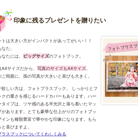
印象に残るプレゼントを贈りたい
ントは大きい方がインパクトがあってがいい！！
あなた。
あなたには、
ビッグサイズ
のフォトブック。
はA4サイズだから、
写真のサイズもA4サイズ
。
のご両親に、孫の写真が大きいと喜びも大きく。
が欲しい方は、フォトプラスブック。 しっかりとフ
ックの重さを感じるハードカバーもあります。ハー
ータイプは、ツヤ感のある半光沢と落ち着いたマッ
プがあります。とても豪華な仕上がりのフォトブッ
ザインも種類豊富で華やかな印象になります。もら
っと喜びますよ。
プラスブックについてくわしくみる