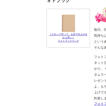
ォトブック
毎日、
こだわって作って、お店で仕上がる
気持ち
から早い！
という
フォトブックリング
そんな
フォト
ネット
がり。
タムラ
レゼン
よ。も
上げで
約束し
フォト