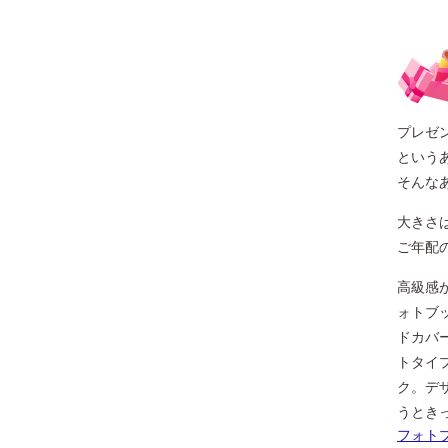
プレゼ
という
そんな
大きさ
ご年配
高級感
ォトブ
ドカバ
トタイ
ク。デ
うとき
フォト