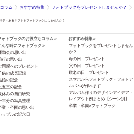
コラム
おすすめ特集
フォトブックをプレゼントしませんか？
リティあるギフトをフォトブックにしませんか？
フォトブックのお役立ちコラム »
おすすめ特集 »
こんな時にフォトブック »
フォトブックをプレゼントしません
か？
運動会の思い出
母の日 プレゼント
旅行の思い出
父の日 プレゼント
ご両親へのプレゼント
敬老の日 プレゼント
子供の成長記録
スマホからフォトブック・フォトア
結婚の記念
ルバムが作れます
七五三の記念
アルバム作りのデザインアイデア・
夏休みの自由研究
レイアウト例まとめ【シーン別】
一年分の写真整理
卒業・卒園×フォトブック
卒業・卒園の思い出
カップルの記念日