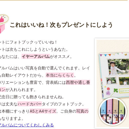
これはいいね！次もプレゼントにしよう
ントにフォトブックっていいね！
ントは次もこれにしようというあなた。
あなたには、
イヤーアルバム
がオススメ。
アルバムはいい写真を自動で選んでくれます。レイ
も自動レイアウトだから、
本当にらくらく
。
バリエーションも豊富で、背表紙には
西暦や通し番
コン
が入れられます。
記念日に贈っても飽きられませんね。
りは丈夫な
ハードカバー
タイプのフォトブック。
は本棚にすっきり
A5とA4サイズ
。ご自身の
写真の
もなりますよ。
アルバムについてくわしくみる