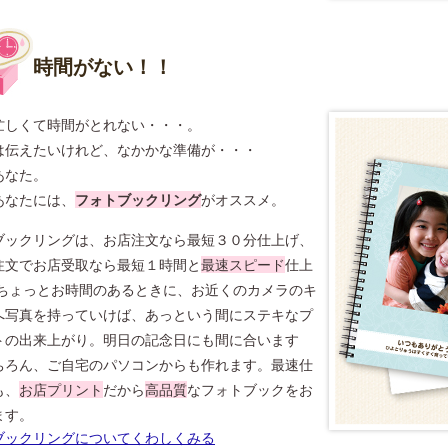
時間がない！！
忙しくて時間がとれない・・・。
は伝えたいけれど、なかかな準備が・・・
あなた。
あなたには、
フォトブックリング
がオススメ。
ブックリングは、お店注文なら最短３０分仕上げ、
注文でお店受取なら最短１時間と
最速スピード
仕上
 ちょっとお時間のあるときに、お近くのカメラのキ
へ写真を持っていけば、あっという間にステキなプ
トの出来上がり。明日の記念日にも間に合います
ちろん、ご自宅のパソコンからも作れます。最速仕
も、
お店プリント
だから
高品質
なフォトブックをお
ます。
ブックリングについてくわしくみる