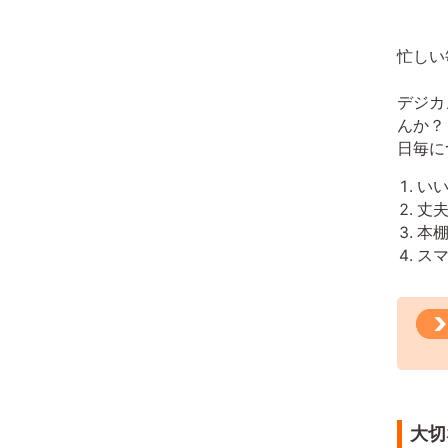
忙しい
デジカ
んか？
日毎に
い
丈
本棚
ス
大切