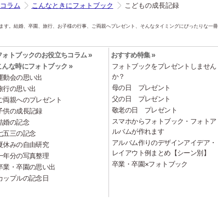
コラム
こんなときにフォトブック
こどもの成長記録
ます。結婚、卒園、旅行、お子様の行事、ご両親へプレゼント、そんなタイミングにぴったりな一冊
フォトブックのお役立ちコラム »
おすすめ特集 »
こんな時にフォトブック »
フォトブックをプレゼントしません
か？
運動会の思い出
母の日 プレゼント
旅行の思い出
父の日 プレゼント
ご両親へのプレゼント
敬老の日 プレゼント
子供の成長記録
スマホからフォトブック・フォトア
結婚の記念
ルバムが作れます
七五三の記念
アルバム作りのデザインアイデア・
夏休みの自由研究
レイアウト例まとめ【シーン別】
一年分の写真整理
卒業・卒園×フォトブック
卒業・卒園の思い出
カップルの記念日