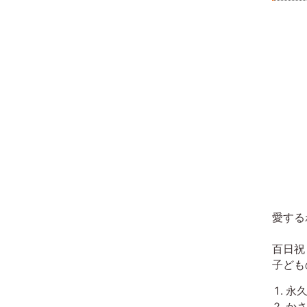
愛する
百日祝
子ども
永
かさ