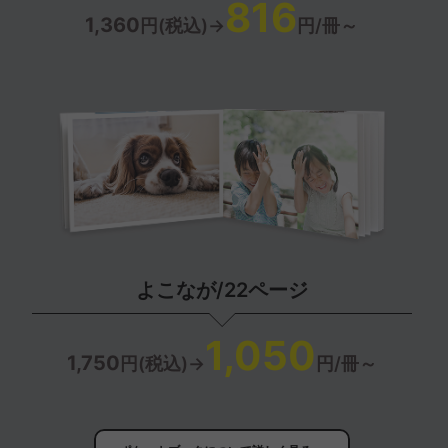
816
1,360
円(税込)→
円/冊～
よこなが/22ページ
1,050
1,750
円(税込)→
円/冊～