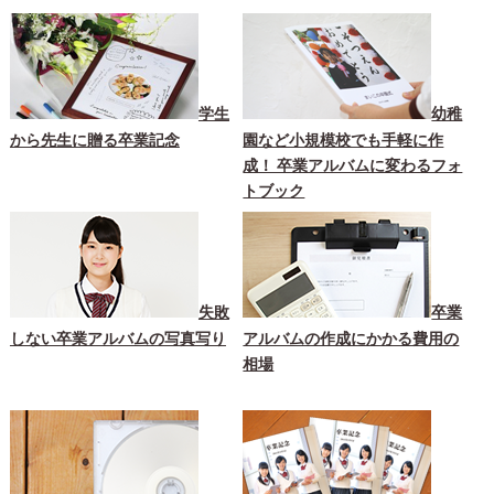
学生
幼稚
から先生に贈る卒業記念
園など小規模校でも手軽に作
成！ 卒業アルバムに変わるフォ
トブック
失敗
卒業
しない卒業アルバムの写真写り
アルバムの作成にかかる費用の
相場