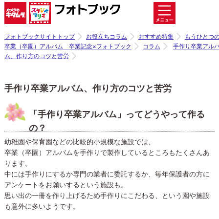
フォトブックサイトトップ
お役立ちコラム
おすすめ特集
もうひとつ
卒業（卒園）アルバム 卒業記念×フォトブック
コラム
手作り卒業アル
ム、作り方のコツと苦労
手作り卒業アルバム、作り方のコツと苦労
「手作り卒業アルバム」ってどうやって作る
の？
幼稚園や保育園などの比較的小規模な施設では、
卒業（卒園）アルバムを手作りで製作しているところもたくさんあ
ります。
中には手作りにするか専門の業者に委託するか、毎年保護者の方に
アンケートをお願いするという施設も。
思い出の一冊を作り上げるため手作りにこだわる、という園や施設
も意外に多いようです。