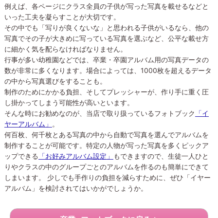
例えば、各ページにクラス全員の子供が写った写真を載せるなどと
いった工夫を凝らすことが大切です。
その中でも「写りが良くないな」と思われる子供がいるなら、他の
写真でその子が大きめに写っている写真を選ぶなど、公平な載せ方
に細かく気を配らなければなりません。
行事が多い幼稚園などでは、卒業・卒園アルバム用の写真データの
数が非常に多くなります。場合によっては、1000枚を超えるデータ
の中から写真選びをすることも。
制作のためにかかる負担、そしてプレッシャーが、作り手に重く圧
し掛かってしまう可能性が高いといます。
そんな時にお勧めなのが、当店で取り扱っているフォトブック
「イ
ヤーアルバム」
。
何百枚、何千枚とある写真の中から自動で写真を選んでアルバムを
制作することが可能です。特定の人物が写った写真を多くピックア
ップできる
「お好みアルバム設定」
もできますので、生徒一人ひと
りやクラスの中のグループごとのアルバムを作るのも簡単にできて
しまいます。 少しでも手作りの負担を減らすために、ぜひ「イヤー
アルバム」を検討されてはいかがでしょうか。