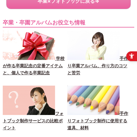
卒業×フォトブックに戻る⇒
卒業・卒園アルバムお役立ち情報
学校
手作
が作る卒業記念の定番アイテム
り卒業アルバム、作り方のコツ
と、個人で作る卒業記念
と苦労
フォ
手作
トブック制作サービスの比較ポ
りフォトブック制作に使用する
イント
道具、材料